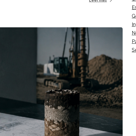
Leer más
E
G
In
N
P
S