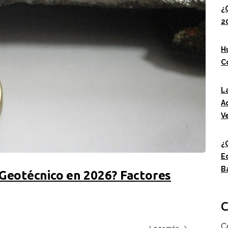
¿
2
H
C
L
A
Ve
¿
E
B
Geotécnico en 2026? Factores
C
C