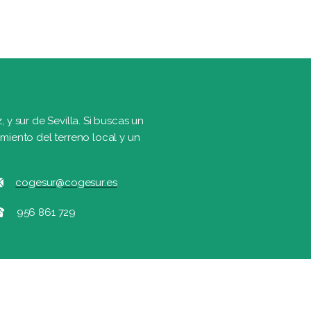
y sur de Sevilla. Si buscas un
iento del terreno local y un
cogesur@cogesur.es
956 861 729