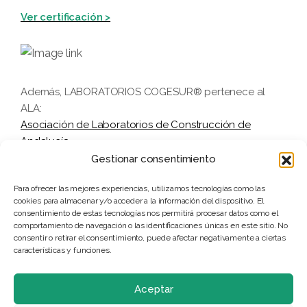
Ver certificación >
Además, LABORATORIOS COGESUR® pertenece al
ALA:
Asociación de Laboratorios de Construcción de
Andalucía
Gestionar consentimiento
Para ofrecer las mejores experiencias, utilizamos tecnologías como las
Legal
cookies para almacenar y/o acceder a la información del dispositivo. El
consentimiento de estas tecnologías nos permitirá procesar datos como el
comportamiento de navegación o las identificaciones únicas en este sitio. No
Política de calidad de Laboratorios COGESUR
consentir o retirar el consentimiento, puede afectar negativamente a ciertas
Aviso legal
características y funciones.
Política de privacidad
Política de cookies
Aceptar
Declaración de Independencia